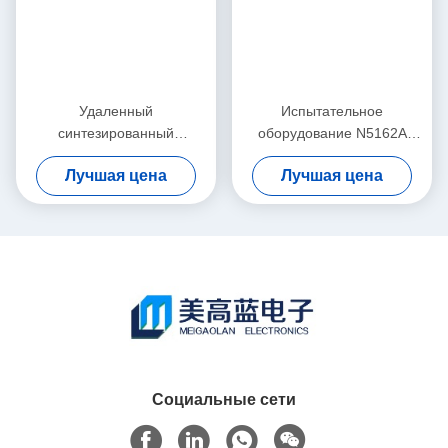
Удаленный
Испытательное
синтезированный
оборудование N5162A
генератор сигналов
MXG генератора сигналов
Лучшая цена
Лучшая цена
Keysight Agilent 8648B
радиочастоты Keysight
9kHz-2000MHz RF
Agilent СЪЕЛО
Социальные сети