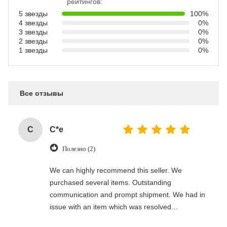
рейтингов:
5 звезды
100%
4 звезды
0%
3 звезды
0%
2 звезды
0%
1 звезды
0%
Все отзывы
C
C*e
Полезно (2)
We can highly recommend this seller. We
purchased several items. Outstanding
communication and prompt shipment. We had in
issue with an item which was resolved
professionally. Thank you!