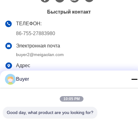
Быстрый контакт
ТЕЛЕФОН:
86-755-27883980
Электронная почта
buyer2@meigaolan.com
Адрес
RA1-B2, F32 Dongjianghaoyuan, Baomin Rd, района
Buyer
Bao'an, Шэньчжэня, Китая
Политика конфиденциальности
|
Карта сайта
10:05 PM
Китай Хорошее качество Спектральный анализатор RF
Good day, what product are you looking for?
Доставщик. 2023-2026 Shenzhen Meigaolan Electronic
Instrument Co. Ltd Все права защищены.