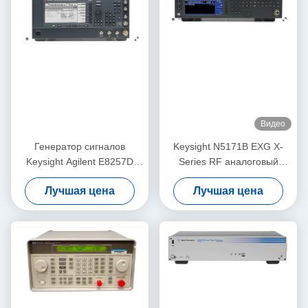
Видео
Генератор сигналов
Keysight N5171B EXG X-
Keysight Agilent E8257D
Series RF аналоговый
PSG Benchtop сетноой-
генератор сигнала от 9 кГц
Лучшая цена
Лучшая цена
аналогов RF
до 6 ГГц