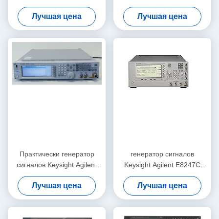
5 кГц до 6 ГГц в
и Schwarz SMU200A
Лучшая цена
Лучшая цена
настольном исполнении с
цифровой модуляцией
Практически генератор
генератор сигналов
сигналов Keysight Agilent
Keysight Agilent E8247C
N5182A MXG RF вектора
250KHz-40GHz PSG CW
Лучшая цена
Лучшая цена