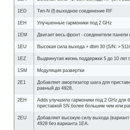
1ED
Тип-N (f) выходное соединение RF
1EH
Улучшенные гармоники под 2 GHz
1EM
Двигает весь фронт - соединители панели 
1EU
Высокая сила выхода + dbm 30 (S/N: > 511
1EZ
Выдвинутая жизнь поддержки 5 до 10 лет п
1SM
Модуляция развертки
2E1
Добавляет амортизатор шага для пристав
равный до 4928.
2EH
Adds улучшило гармоники под 2 GHz для 
приставкой SN более большим чем или ра
2EU
Добавляет высокую силу выхода (вариант
4928 без варианта 1EA.