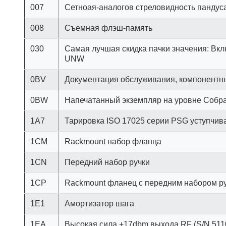
007
Сетноая-аналогов стреловидность пандус
008
Съемная флэш-память
030
Самая лучшая скидка пачки значения: Вк
UNW
0BV
Документация обслуживания, компонентн
0BW
Напечатанный экземпляр на уровне Собр
1A7
Тарировка ISO 17025 серии PSG уступчив
1CM
Rackmount набор фланца
1CN
Передний набор ручки
1CP
Rackmount фланец с передним набором р
1E1
Амортизатор шага
1EA
Высокая сила +17dbm выхода RF (S/N 511