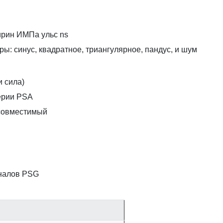
ирин ИМПа ульс ns
: синус, квадратное, триангулярное, пандус, и шум
и сила)
ерии PSA
 совместимый
гналов PSG