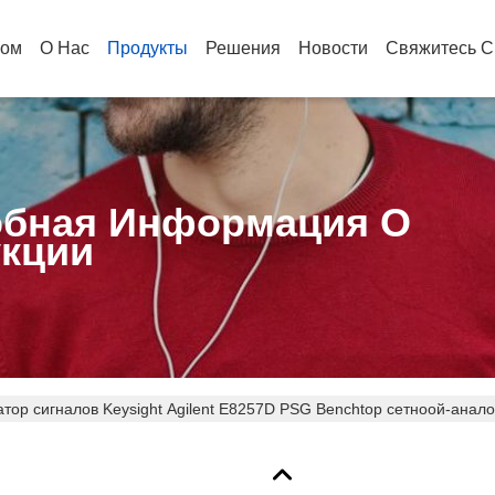
ом
О Нас
Продукты
Решения
Новости
Свяжитесь С
бная Информация О
кции
тор сигналов Keysight Agilent E8257D PSG Benchtop сетноой-анал