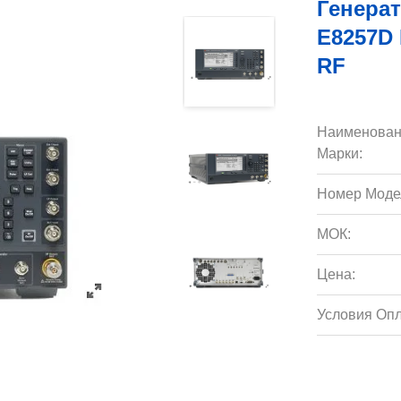
Генерат
E8257D
RF
Наименован
Марки:
Номер Моде
МОК:
Цена:
Условия Опл