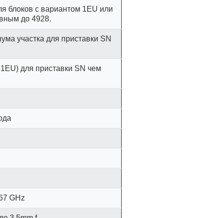
я блоков с вариантом 1EU или
вным до 4928.
ума участка для приставки SN
 1EU) для приставки SN чем
ода
 67 GHz
до 3.5mm f