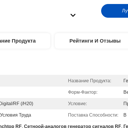
Лу
ние Продукта
Рейтинги И Отзывы
Название Продукта:
Г
Форм-Фактор:
B
igital/RF (/H20)
Условие:
П
Условия Труда
Поставка Способности:
В
nchtop RF
, 
Сетноой-аналогов генератор сигналов RF
, 
Г