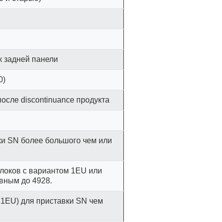
к задней панели
0)
осле discontinuance продукта
ки SN более большого чем или
блоков с вариантом 1EU или
вным до 4928.
 1EU) для приставки SN чем