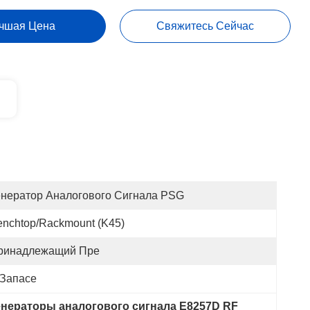
чшая Цена
Свяжитесь Сейчас
енератор Аналогового Сигнала PSG
enchtop/Rackmount (K45)
ринадлежащий Пре
 Запасе
енераторы аналогового сигнала E8257D RF