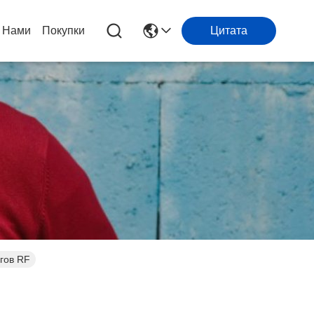
 Нами
Покупки
Цитата
огов RF