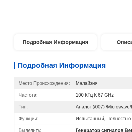
Подробная Информация
Описа
Подробная Информация
Место Происхождения:
Малайзия
Частота:
100 КГц К 67 GHz
Тип:
Аналог (/007) /Microwave/D
Функции:
Испытанный, Полностью 
Выделить:
Генератор сигналов Be