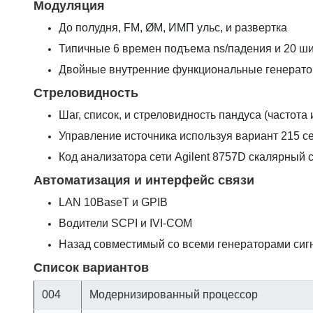
Модуляция
До полудня, FM, ØM, ИМП ульс, и развертка
Типичные 6 времен подъема ns/падения и 20 ш
Двойные внутренние функциональные генераторы
Стреловидность
Шаг, список, и стреловидность пандуса (частота 
Управление источника используя вариант 215 с
Код анализатора сети Agilent 8757D скалярный
Автоматизация и интерфейс связи
LAN 10BaseT и GPIB
Водители SCPI и IVI-COM
Назад совместимый со всеми генераторами си
Список вариантов
004
Модернизированный процессор