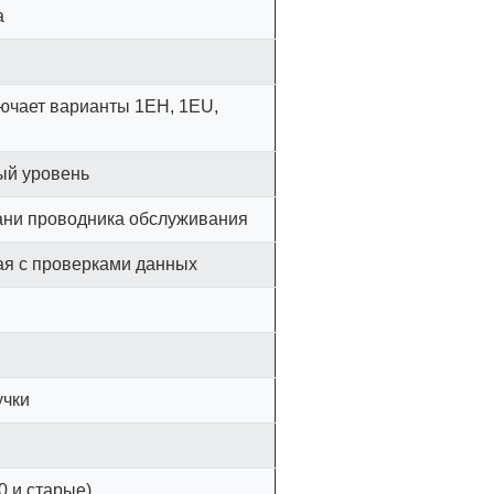
а
лючает варианты 1EH, 1EU,
ый уровень
ани проводника обслуживания
ая с проверками данных
учки
0 и старые)