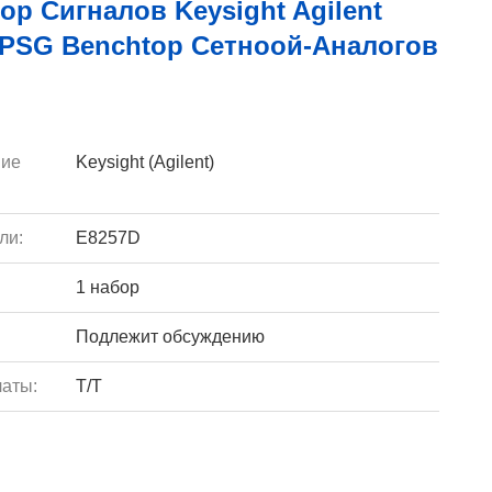
ор Сигналов Keysight Agilent
 PSG Benchtop Сетноой-Аналогов
ие
Keysight (Agilent)
ли:
E8257D
1 набор
Подлежит обсуждению
аты:
T/T