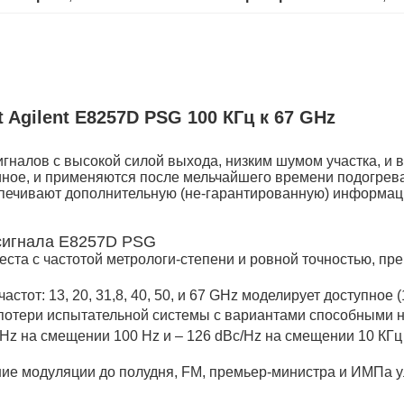
 Agilent E8257D PSG 100 КГц к 67 GHz
игналов с высокой силой выхода, низким шумом участка, 
 иное, и применяются после мельчайшего времени подогрев
спечивают дополнительную (не-гарантированную) информаци
 сигнала E8257D PSG
еста с частотой метрологи-степени и ровной точностью, п
тот: 13, 20, 31,8, 40, 50, и 67 GHz моделирует доступное 
отери испытательной системы с вариантами способными на
/Hz на смещении 100 Hz и – 126 dBc/Hz на смещении 10 КГц 
ие модуляции до полудня, FM, премьер-министра и ИМПа у