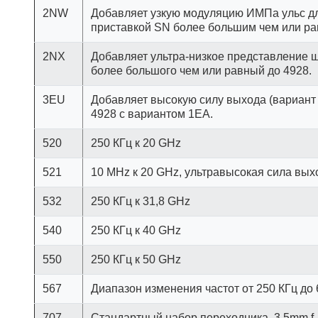
2NW
Добавляет узкую модуляцию ИМПа ульс дл
приставкой SN более большим чем или ра
2NX
Добавляет ультра-низкое представление ш
более большого чем или равный до 4928.
3EU
Добавляет высокую силу выхода (вариант
4928 с вариантом 1EA.
520
250 КГц к 20 GHz
521
10 MHz к 20 GHz, ультравысокая сила вых
532
250 КГц к 31,8 GHz
540
250 КГц к 40 GHz
550
250 КГц к 50 GHz
567
Диапазон изменения частот от 250 КГц до
707
Стандартный набор переходника, 3.5mm f 