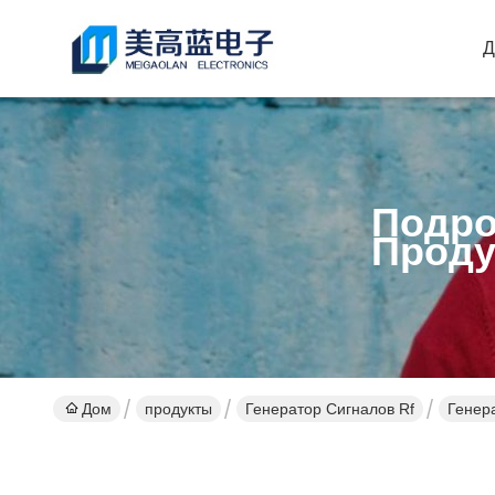
Д
Подро
Проду
Дом
продукты
Генератор Сигналов Rf
Генера