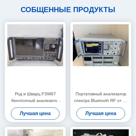
СОБЩЕННЫЕ ПРОДУКТЫ
Род и Шварц FSW67
Портативный анализатор
бенчтопный анализатор
спектра Bluetooth RF от 20
радиочастотного спектра с
Гц до 50 ГГц, бывший в
Лучшая цена
Лучшая цена
диапазоном от 2 Гц до 67
употреблении, Rohde And
ГГц и низким уровнем
Schwarz FSU50
фазового шума