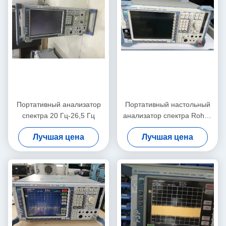
Портативный анализатор
Портативный настольный
спектра 20 Гц-26,5 Гц
анализатор спектра Rohde
and Schwarz FSP40 с
Лучшая цена
Лучшая цена
диапазоном от 9 кГц до 40
ГГц и уровнем шума -155
дБм