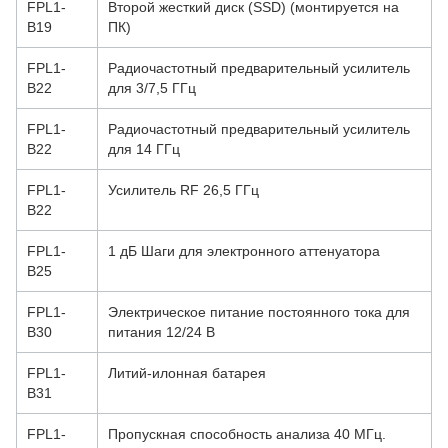
FPL1-
Второй жесткий диск (SSD) (монтируется на
B19
ПК)
FPL1-
Радиочастотный предварительный усилитель
B22
для 3/7,5 ГГц
FPL1-
Радиочастотный предварительный усилитель
B22
для 14 ГГц
FPL1-
Усилитель RF 26,5 ГГц
B22
FPL1-
1 дБ Шаги для электронного аттенуатора
B25
FPL1-
Электрическое питание постоянного тока для
B30
питания 12/24 В
FPL1-
Литий-илонная батарея
B31
FPL1-
Пропускная способность анализа 40 МГц.