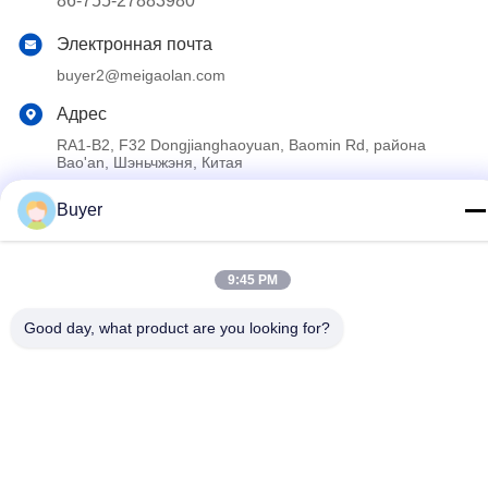
86-755-27883980
Электронная почта
buyer2@meigaolan.com
Адрес
RA1-B2, F32 Dongjianghaoyuan, Baomin Rd, района
Bao'an, Шэньчжэня, Китая
Buyer
Политика конфиденциальности
|
Карта сайта
Китай Хорошее качество Спектральный анализатор RF
9:45 PM
Доставщик. 2023-2026 Shenzhen Meigaolan Electronic
Instrument Co. Ltd Все права защищены.
Good day, what product are you looking for?