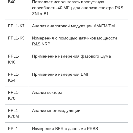
B40
Позволяет использовать пропускную
способность 40 МГц для анализа спектра R&S
ZNLx-B1
FPL1-K7
Анализ аналоговой модуляции AM/FM/PM
FPL1-K9
Измерения с помощью датчиков мощности
R&S NRP
FPL1-
Применение измерения фазового шума
K40
FPL1-
Применение измерения EMI
K54
FPL1-
Анализ вектора
K70
FPL1-
Анализ многомодуляции
K70M
FPL1-
Измерения BER с данными PRBS