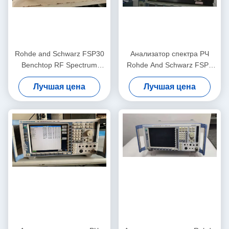
Rohde and Schwarz FSP30
Анализатор спектра РЧ
Benchtop RF Spectrum
Rohde And Schwarz FSP3
Analyzer от 9 кГц до 30 ГГц
Практичный анализатор
Лучшая цена
Лучшая цена
с уровнем шума -155 дБм и
частоты РЧ
проверенный в
собственности