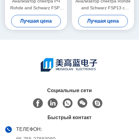
Анализатор спектра РЧ
Анализатор спектра Rohde
Rohde and Schwarz FSP7
and Schwarz FSP13 с
от 9 кГц до 7 ГГц,
диапазоном частот от 9 кГц
Лучшая цена
Лучшая цена
настольный портативный, с
до 13 ГГц и уровнем шума
уровнем шума -155 дБм
-155 дБм
Социальные сети
Быстрый контакт
ТЕЛЕФОН: