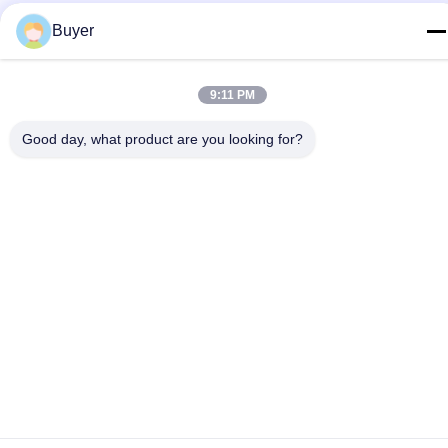
Быстрый контакт
Buyer
ТЕЛЕФОН:
9:11 PM
86-755-27883980
Электронная почта
Good day, what product are you looking for?
buyer2@meigaolan.com
Адрес
RA1-B2, F32 Dongjianghaoyuan, Baomin Rd, района
Bao'an, Шэньчжэня, Китая
Политика конфиденциальности
|
Карта сайта
Китай Хорошее качество Спектральный анализатор RF
Доставщик. 2023-2026 Shenzhen Meigaolan Electronic
Instrument Co. Ltd Все права защищены.