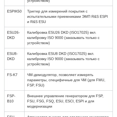
устройством)
ESPIK50
Триггер для измерений покрытия с
испытательными приемниками ЭМП R&S ESPI
и R&S ESU
ESU26-
Калибровка ESU26 DKD (ISO17025) вкл.
DKD
калибровку ISO 9000 (заказывать только с
устройством)
ESU8-
Калибровка ESU8 DKD (ISO17025) вкл.
DKD
калибровку ISO 9000 (заказывать только с
устройством)
FS-K7
ЧМ-демодулятор, позволяет измерять
параметры, специфичные для ЧМ (для FMU,
FSP, FSU)
FSP-
Внешнее управление генератором для FSP,
B10
FSU, FSG, FSQ, ESU, ESCI, ESPI и для
модернизации