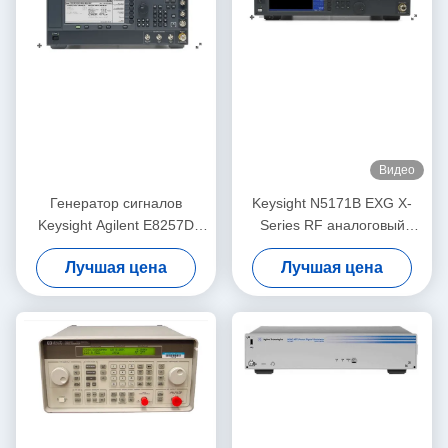
Видео
Генератор сигналов
Keysight N5171B EXG X-
Keysight Agilent E8257D
Series RF аналоговый
PSG Benchtop сетноой-
генератор сигнала от 9 кГц
Лучшая цена
Лучшая цена
аналогов RF
до 6 ГГц