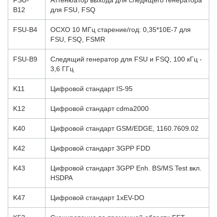
FSU-
Аттенюатор выхода для следящего генератора
B12
для FSU, FSQ
FSU-B4
OCXO 10 МГц старение/год: 0,35*10E-7 для
FSU, FSQ, FSMR
FSU-B9
Следящий генератор для FSU и FSQ, 100 кГц -
3,6 ГГц
K11
Цифровой стандарт IS-95
K12
Цифровой стандарт cdma2000
K40
Цифровой стандарт GSM/EDGE, 1160.7609.02
K42
Цифровой стандарт 3GPP FDD
K43
Цифровой стандарт 3GPP Enh. BS/MS Test вкл.
HSDPA
K47
Цифровой стандарт 1xEV-DO