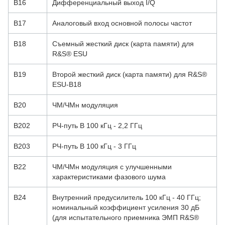
B16
Дифференциальный выход I/Q
B17
Аналоговый вход основной полосы частот
B18
Съемный жесткий диск (карта памяти) для
R&S® ESU
B19
Второй жесткий диск (карта памяти) для R&S®
ESU-B18
B20
ЧМ/ЧМн модуляция
B202
РЧ-путь B 100 кГц - 2,2 ГГц
B203
РЧ-путь B 100 кГц - 3 ГГц
B22
ЧМ/ЧМн модуляция с улучшенными
характеристиками фазового шума
B24
Внутренний предусилитель 100 кГц - 40 ГГц;
номинальный коэффициент усиления 30 дБ
(для испытательного приемника ЭМП R&S®