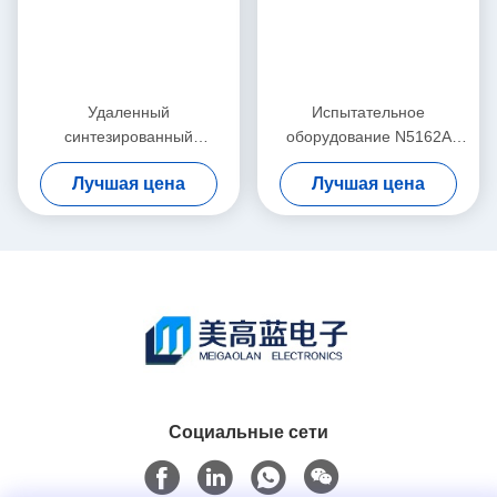
Удаленный
Испытательное
синтезированный
оборудование N5162A
генератор сигналов
MXG генератора сигналов
Лучшая цена
Лучшая цена
Keysight Agilent 8648B
радиочастоты Keysight
9kHz-2000MHz RF
Agilent СЪЕЛО
Социальные сети