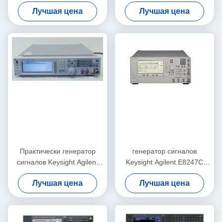
5 кГц до 6 ГГц в
и Schwarz SMU200A
Лучшая цена
Лучшая цена
настольном исполнении с
цифровой модуляцией
Практически генератор
генератор сигналов
сигналов Keysight Agilent
Keysight Agilent E8247C
N5182A MXG RF вектора
250KHz-40GHz PSG CW
Лучшая цена
Лучшая цена