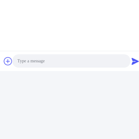
Канал осциллографа
Цифровой осциллограф
300MHz 2.5GS/S 4 Tektronix
Keysight Agilent DSO91204A
DPO3034
Infiniium с полосой
Лучшая цена
Лучшая цена
непрерывнодискретный
пропускания 12 ГГц,
частотой дискретизации 40
Гвыб/с и памятью 1 Гбит
Photo
Video Call
Audio Call