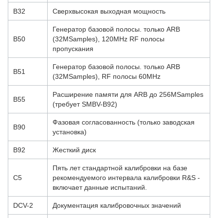
B32
Сверхвысокая выходная мощность
Генератор базовой полосы. только ARB
B50
(32MSamples), 120MHz RF полосы
пропускания
Генератор базовой полосы. только ARB
B51
(32MSamples), RF полосы 60MHz
Расширение памяти для ARB до 256MSamples
B55
(требует SMBV-B92)
Фазовая согласованность (только заводская
B90
установка)
B92
Жесткий диск
Пять лет стандартной калибровки на базе
С5
рекомендуемого интервала калибровки R&S -
включает данные испытаний.
DCV-2
Документация калибровочных значений