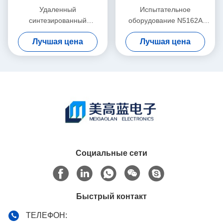
Удаленный
Испытательное
синтезированный
оборудование N5162A
генератор сигналов
MXG генератора сигналов
Лучшая цена
Лучшая цена
Keysight Agilent 8648B
радиочастоты Keysight
9kHz-2000MHz RF
Agilent СЪЕЛО
Социальные сети
Быстрый контакт
ТЕЛЕФОН: