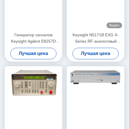
Видео
Генератор сигналов
Keysight N5171B EXG X-
Keysight Agilent E8257D
Series RF аналоговый
PSG Benchtop сетноой-
генератор сигнала от 9 кГц
Лучшая цена
Лучшая цена
аналогов RF
до 6 ГГц