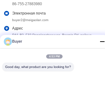
86-755-27883980
Электронная почта
buyer2@meigaolan.com
Адрес
RA1-B2, F32 Dongjianghaoyuan, Baomin Rd, района
Bao'an, Шэньчжэня, Китая
Buyer
Политика конфиденциальности
|
Карта сайта
4:53 PM
Китай Хорошее качество Спектральный анализатор RF
Доставщик. 2023-2026 Shenzhen Meigaolan Electronic
Good day, what product are you looking for?
Instrument Co. Ltd Все права защищены.