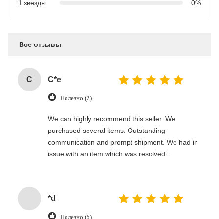
1 звезды
0%
Все отзывы
C
C*e
Полезно (2)
We can highly recommend this seller. We
purchased several items. Outstanding
communication and prompt shipment. We had in
issue with an item which was resolved
professionally. Thank you!
*d
Полезно (5)