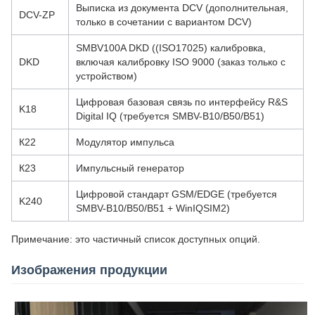
Выписка из документа DCV (дополнительная,
DCV-ZP
только в сочетании с вариантом DCV)
SMBV100A DKD ((ISO17025) калибровка,
DKD
включая калибровку ISO 9000 (заказ только с
устройством)
Цифровая базовая связь по интерфейсу R&S
K18
Digital IQ (требуется SMBV-B10/B50/B51)
К22
Модулятор импульса
К23
Импульсный генератор
Цифровой стандарт GSM/EDGE (требуется
K240
SMBV-B10/B50/B51 + WinIQSIM2)
Примечание: это частичный список доступных опций.
Изображения продукции