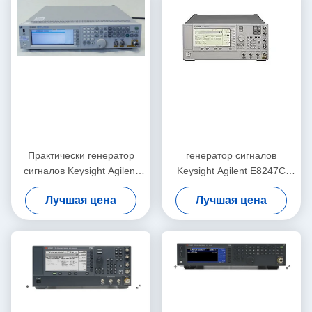
Практически генератор
генератор сигналов
сигналов Keysight Agilent
Keysight Agilent E8247C
N5182A MXG RF вектора
250KHz-40GHz PSG CW
Лучшая цена
Лучшая цена