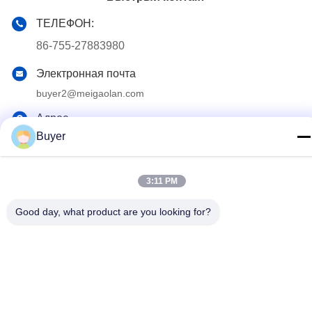
ТЕЛЕФОН:
86-755-27883980
Электронная почта
buyer2@meigaolan.com
Адрес
Buyer
RA1-B2, F32 Dongjianghaoyuan, Baomin Rd, района
Bao'an, Шэньчжэня, Китая
3:11 PM
Политика конфиденциальности
|
Карта сайта
Good day, what product are you looking for?
Китай Хорошее качество Спектральный анализатор RF
Доставщик. 2023-2026 Shenzhen Meigaolan Electronic
Instrument Co. Ltd Все права защищены.