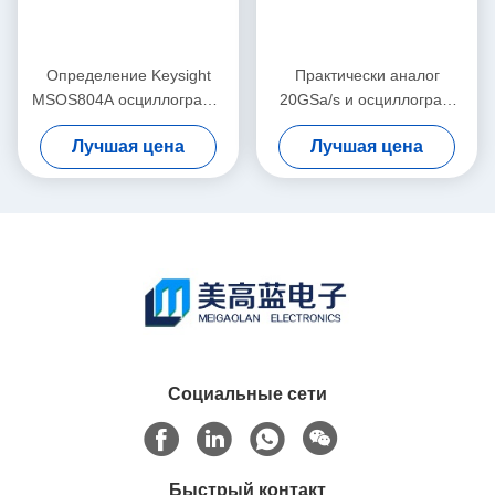
Определение Keysight
Практически аналог
MSOS804A осциллографа
20GSa/s и осциллограф
Agilent 8GHz
Keysight Agilent DSOS054A
Лучшая цена
Лучшая цена
непрерывнодискретное
цифров
высокое
Социальные сети
Быстрый контакт