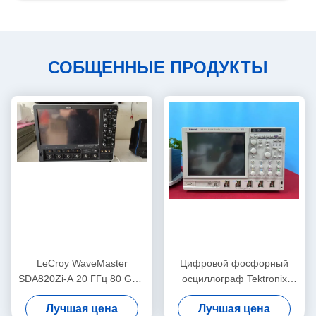
СОБЩЕННЫЕ ПРОДУКТЫ
LeCroy WaveMaster
Цифровой фосфорный
SDA820Zi-A 20 ГГц 80 GS/s
осциллограф Tektronix
4-канальный цифровой
DPO7104 с полосой
Лучшая цена
Лучшая цена
осциллоскоп с
пропускания 1 ГГц, 4