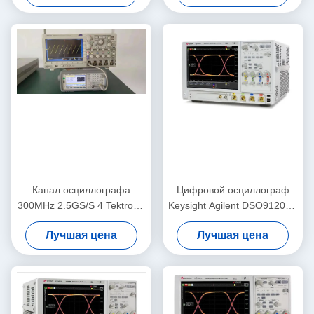
расширенными
каналами и частотой
инструментами анализа
дискретизации 10 Гвыб/с
Канал осциллографа
Цифровой осциллограф
300MHz 2.5GS/S 4 Tektronix
Keysight Agilent DSO91204A
DPO3034
Infiniium с полосой
Лучшая цена
Лучшая цена
непрерывнодискретный
пропускания 12 ГГц,
частотой дискретизации 40
Гвыб/с и памятью 1 Гбит