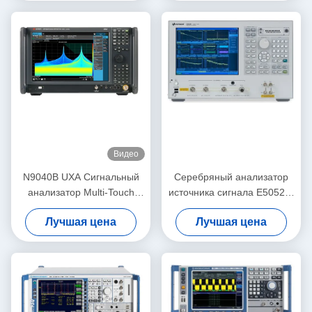
Видео
N9040B UXA Сигнальный
Серебряный анализатор
анализатор Multi-Touch
источника сигнала E5052B,
2Hz-50GHz
практически анализатор
Лучшая цена
Лучшая цена
Использованный
сигнала сети
анализатор спектра