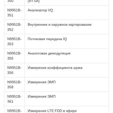
350
(RTSA)
N9951B-
Анализатор I/Q
351
N9951B-
Внутреннее и наружное картирование
352
N9951B-
Потоковая передача IQ
353
N9951B-
Аналоговая демодуляция
355
N9951B-
Измерения коэффициента шума
356
N9951B-
Измерения ЭМП
358
N9951B-
Измерения ЭМП
361
N9951B-
Измерения LTE FDD в эфире