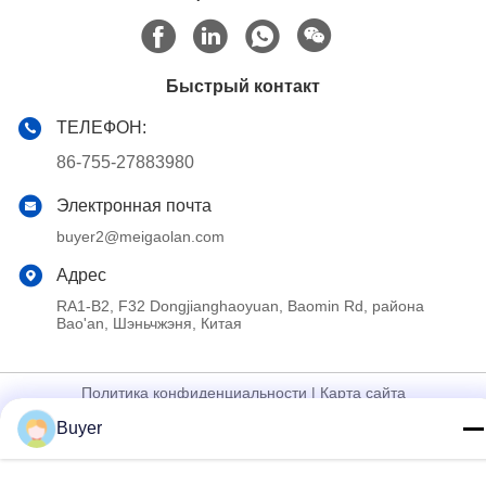
Быстрый контакт
ТЕЛЕФОН:
86-755-27883980
Электронная почта
buyer2@meigaolan.com
Адрес
RA1-B2, F32 Dongjianghaoyuan, Baomin Rd, района
Bao'an, Шэньчжэня, Китая
Политика конфиденциальности
|
Карта сайта
Buyer
Китай Хорошее качество Спектральный анализатор RF
Доставщик. 2023-2026 Shenzhen Meigaolan Electronic
Instrument Co. Ltd Все права защищены.