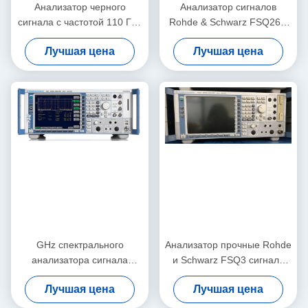
Анализатор черного
Анализатор сигналов
сигнала с частотой 110 ГГц
Rohde & Schwarz FSQ26 с
и пропускной
диапазоном частот 20 Гц -
Лучшая цена
Лучшая цена
способностью анализа 1
26,5 ГГц и высококлассным
ГГц UXA X-Series Spectrum
динамическим диапазоном
Analyzer
GHz спектрального
Анализатор прочные Rohde
анализатора сигнала
и Schwarz FSQ3 сигнала
Rohde и Schwarz FSQ8
RF Spectroradiometer
Лучшая цена
Лучшая цена
универсальные 8