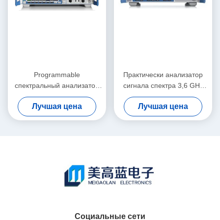
Programmable
Практически анализатор
спектральный анализатор
сигнала спектра 3,6 GHz
Rohde и Schwarz сигнала
использовал R&S FSV3 для
Лучшая цена
Лучшая цена
RF FSQ40
СИД
Социальные сети