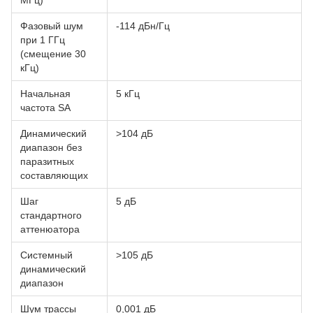
МГц)
Фазовый шум
-114 дБн/Гц
при 1 ГГц
(смещение 30
кГц)
Начальная
5 кГц
частота SA
Динамический
>104 дБ
диапазон без
паразитных
составляющих
Шаг
5 дБ
стандартного
аттенюатора
Системный
>105 дБ
динамический
диапазон
Шум трассы
0,001 дБ