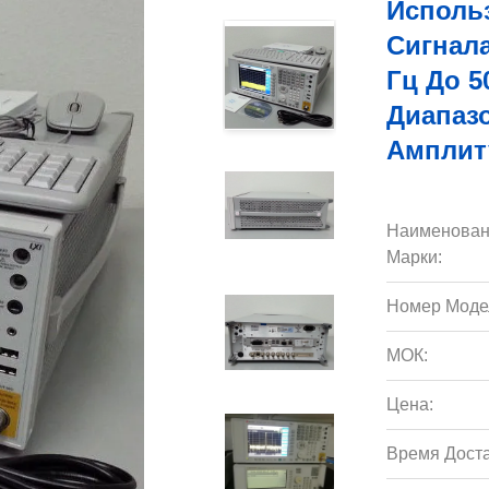
Исполь
Сигнала
Гц До 5
Диапаз
Амплиту
Наименован
Марки:
Номер Моде
МОК:
Цена:
Время Доста