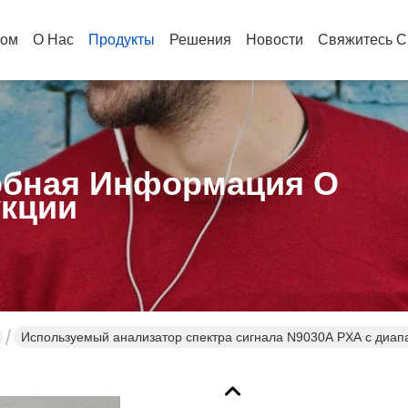
ом
О Нас
Продукты
Решения
Новости
Свяжитесь С
бная Информация О
кции
Используемый анализатор спектра сигнала N9030A PXA с диапа
ДБc и точностью амплитуды ± 0,19 дБ