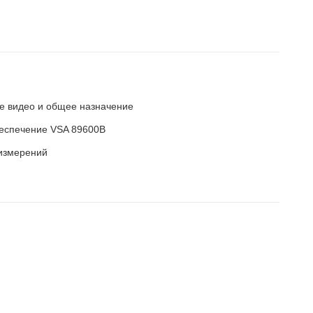
е видео и общее назначение
беспечение VSA 89600B
 измерений