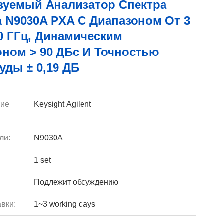
зуемый Анализатор Спектра
 N9030A PXA С Диапазоном От 3
0 ГГц, Динамическим
оном > 90 ДБc И Точностью
ды ± 0,19 ДБ
ие
Keysight Agilent
ли:
N9030A
1 set
Подлежит обсуждению
вки:
1~3 working days