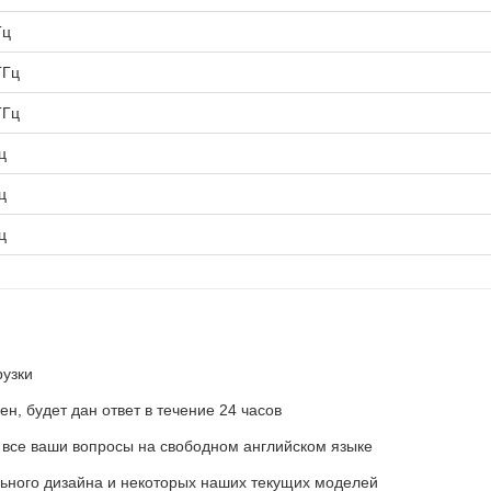
Гц
ГГц
ГГц
ц
ц
ц
рузки
н, будет дан ответ в течение 24 часов
 все ваши вопросы на свободном английском языке
льного дизайна и некоторых наших текущих моделей