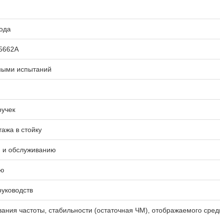
ода
45662A
нными испытаний
ручек
ажа в стойку
и и обслуживанию
ию
руководств
ания частоты, стабильности (остаточная ЧМ), отображаемого сред