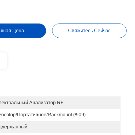
чшая Цена
Свяжитесь Сейчас
пектральный Анализатор RF
enchtop/портативное/Rackmount (/909)
одержанный