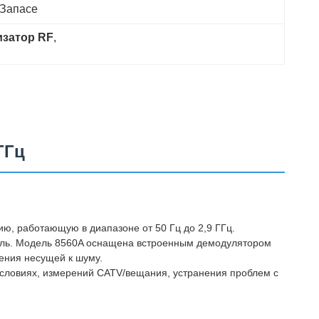
 Запасе
изатор RF
, 
ГГц
ию, работающую в диапазоне от 50 Гц до 2,9 ГГц.
нель. Модель 8560A оснащена встроенным демодулятором
ения несущей к шуму.
словиях, измерений CATV/вещания, устранения проблем с