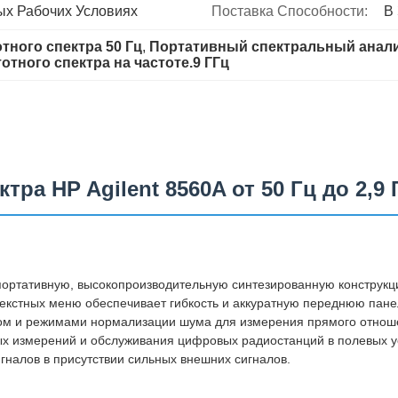
ых Рабочих Условиях
Поставка Способности:
В
тного спектра 50 Гц
, 
Портативный спектральный анал
тного спектра на частоте.9 ГГц
ра HP Agilent 8560A от 50 Гц до 2,9 
 портативную, высокопроизводительную синтезированную конструкц
текстных меню обеспечивает гибкость и аккуратную переднюю па
ом и режимами нормализации шума для измерения прямого отнош
х измерений и обслуживания цифровых радиостанций в полевых у
гналов в присутствии сильных внешних сигналов.