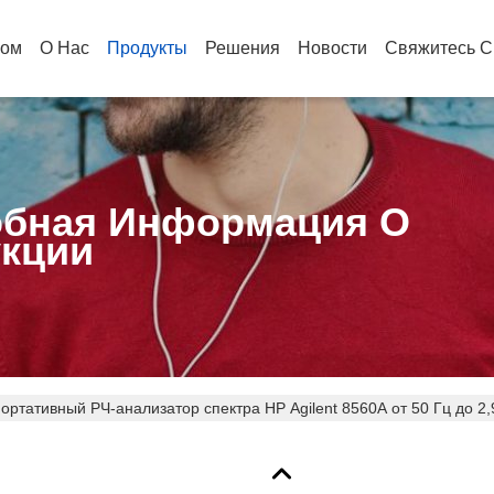
ом
О Нас
Продукты
Решения
Новости
Свяжитесь С
бная Информация О
кции
ортативный РЧ-анализатор спектра HP Agilent 8560A от 50 Гц до 
потреблении, протестирован