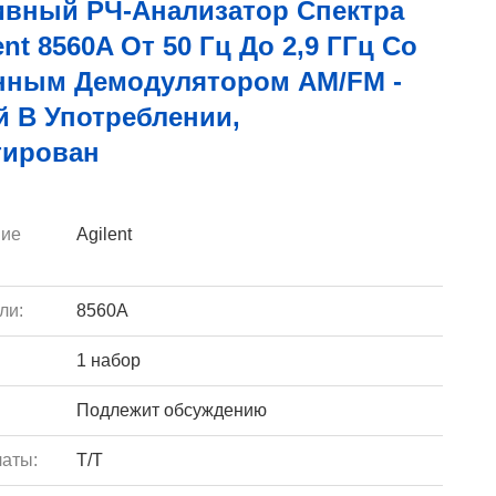
ивный РЧ-Анализатор Спектра
ent 8560A От 50 Гц До 2,9 ГГц Со
нным Демодулятором AM/FM -
 В Употреблении,
тирован
ие
Agilent
ли:
8560A
1 набор
Подлежит обсуждению
аты:
T/T