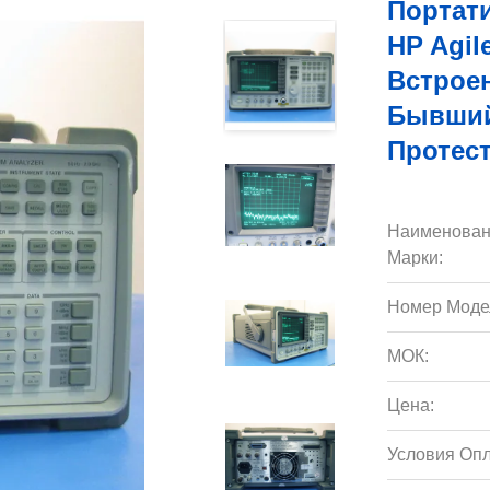
Портат
HP Agil
Встрое
Бывший
Протес
Наименован
Марки:
Номер Моде
МОК:
Цена:
Условия Опл