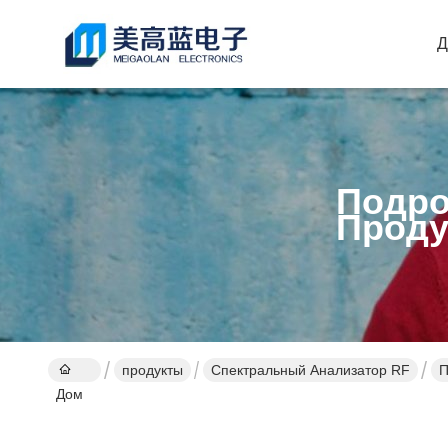
Д
Подро
Проду
продукты
Спектральный Анализатор RF
П
Дом
у