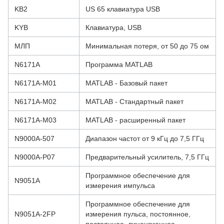
KB2
US 65 клавиатура USB
KYB
Клавиатура, USB
МЛП
Минимальная потеря, от 50 до 75 ом
N6171A
Программа MATLAB
N6171A-M01
MATLAB - Базовый пакет
N6171A-M02
MATLAB - Стандартный пакет
N6171A-M03
MATLAB - расширенный пакет
N9000A-507
Диапазон частот от 9 кГц до 7,5 ГГц
N9000A-P07
Предварительный усилитель, 7,5 ГГц
Программное обеспечение для
N9051A
измерения импульса
Программное обеспечение для
N9051A-2FP
измерения пульса, постоянное,