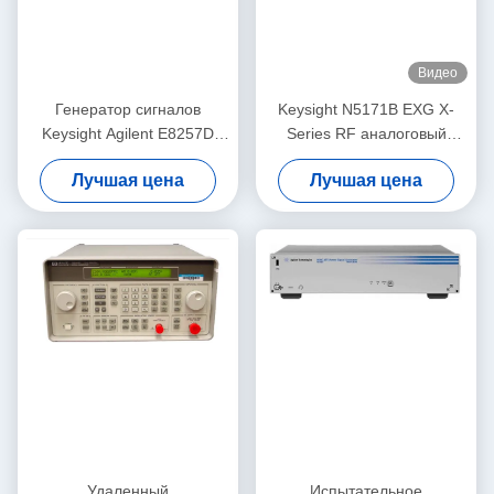
Видео
Генератор сигналов
Keysight N5171B EXG X-
Keysight Agilent E8257D
Series RF аналоговый
PSG Benchtop сетноой-
генератор сигнала от 9 кГц
Лучшая цена
Лучшая цена
аналогов RF
до 6 ГГц
Удаленный
Испытательное