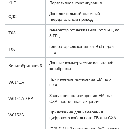
КНР
Портативная конфигурация
Дополнительный съемный
СДС
твердотельный привод
генератор отслеживания, от 9 кГц до
T03
3 ГГц
генератор слежения, от 9 кГц до 6
T06
ГГц
Данные коммерческих испытаний
Великобритания6
калибровки
Применение измерения EMI для
W6141A
CXA
Заявление на измерение EMI для
W6141A-2FP
CXA, постоянная лицензия
Приложение для измерения
W6152A
цифрового кабельного ТВ для CXA
DVB-C (J.83 приложение A/C) заявка