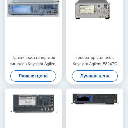
Практически генератор
генератор сигналов
сигналов Keysight Agilent
Keysight Agilent E8247C
N5182A MXG RF вектора
250KHz-40GHz PSG CW
Лучшая цена
Лучшая цена