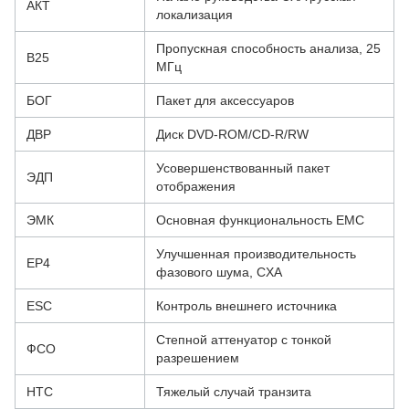
АКТ
локализация
Пропускная способность анализа, 25
B25
МГц
БОГ
Пакет для аксессуаров
ДВР
Диск DVD-ROM/CD-R/RW
Усовершенствованный пакет
ЭДП
отображения
ЭМК
Основная функциональность EMC
Улучшенная производительность
EP4
фазового шума, CXA
ESC
Контроль внешнего источника
Степной аттенуатор с тонкой
ФСО
разрешением
HTC
Тяжелый случай транзита