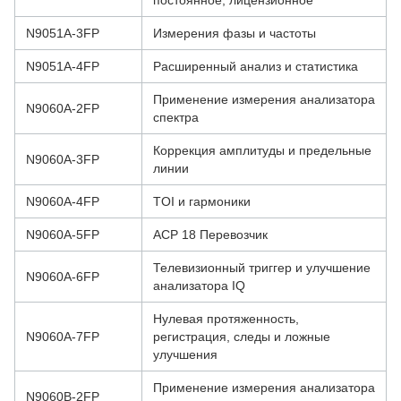
постоянное, лицензионное
N9051A-3FP
Измерения фазы и частоты
N9051A-4FP
Расширенный анализ и статистика
Применение измерения анализатора
N9060A-2FP
спектра
Коррекция амплитуды и предельные
N9060A-3FP
линии
N9060A-4FP
TOI и гармоники
N9060A-5FP
ACP 18 Перевозчик
Телевизионный триггер и улучшение
N9060A-6FP
анализатора IQ
Нулевая протяженность,
N9060A-7FP
регистрация, следы и ложные
улучшения
Применение измерения анализатора
N9060B-2FP