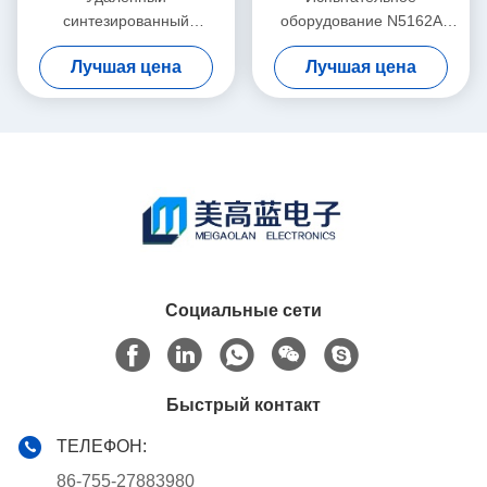
синтезированный
оборудование N5162A
генератор сигналов
MXG генератора сигналов
Лучшая цена
Лучшая цена
Keysight Agilent 8648B
радиочастоты Keysight
9kHz-2000MHz RF
Agilent СЪЕЛО
Социальные сети
Быстрый контакт
ТЕЛЕФОН:
86-755-27883980