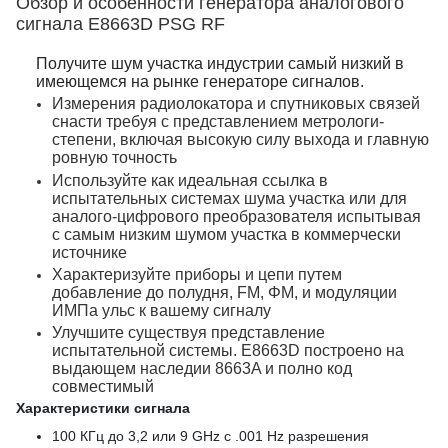
Обзор и особенности
генератора аналогового
сигнала E8663D PSG RF
Получите шум участка индустрии самый низкий в
имеющемся на рынке генераторе сигналов.
Измерения радиолокатора и спутниковых связей
снасти требуя с представлением метрологи-
степени, включая высокую силу выхода и главную
ровную точность
Используйте как идеальная ссылка в
испытательных системах шума участка или для
аналого-цифрового преобразователя испытывая
с самым низким шумом участка в коммерчески
источнике
Характеризуйте приборы и цепи путем
добавление до полудня, FM, ΦM, и модуляции
ИМПа ульс к вашему сигналу
Улучшите существуя представление
испытательной системы. E8663D построено на
выдающем наследии 8663A и полно код
совместимый
Характеристики сигнала
100 КГц до 3,2 или 9 GHz с .001 Hz разрешения