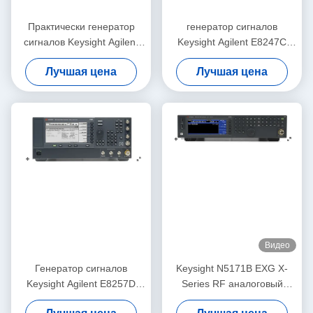
Практически генератор
генератор сигналов
сигналов Keysight Agilent
Keysight Agilent E8247C
N5182A MXG RF вектора
250KHz-40GHz PSG CW
Лучшая цена
Лучшая цена
Видео
Генератор сигналов
Keysight N5171B EXG X-
Keysight Agilent E8257D
Series RF аналоговый
PSG Benchtop сетноой-
генератор сигнала от 9 кГц