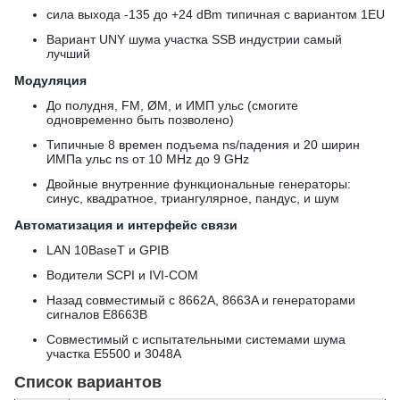
сила выхода -135 до +24 dBm типичная с вариантом 1EU
Вариант UNY шума участка SSB индустрии самый
лучший
Модуляция
До полудня, FM, ØM, и ИМП ульс (смогите
одновременно быть позволено)
Типичные 8 времен подъема ns/падения и 20 ширин
ИМПа ульс ns от 10 MHz до 9 GHz
Двойные внутренние функциональные генераторы:
синус, квадратное, триангулярное, пандус, и шум
Автоматизация и интерфейс связи
LAN 10BaseT и GPIB
Водители SCPI и IVI-COM
Назад совместимый с 8662A, 8663A и генераторами
сигналов E8663B
Совместимый с испытательными системами шума
участка E5500 и 3048A
Список вариантов