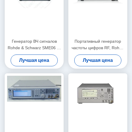
Генератор ВЧ сигналов
Портативный генератор
Rohde & Schwarz SME06 от
частоты цифров RF, Rohde
5 кГц до 6 ГГц в
и Schwarz SMU200A
Лучшая цена
Лучшая цена
настольном исполнении с
цифровой модуляцией