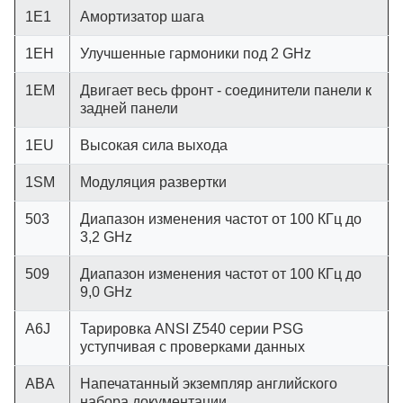
1E1
Амортизатор шага
1EH
Улучшенные гармоники под 2 GHz
1EM
Двигает весь фронт - соединители панели к
задней панели
1EU
Высокая сила выхода
1SM
Модуляция развертки
503
Диапазон изменения частот от 100 КГц до
3,2 GHz
509
Диапазон изменения частот от 100 КГц до
9,0 GHz
A6J
Тарировка ANSI Z540 серии PSG
уступчивая с проверками данных
ABA
Напечатанный экземпляр английского
набора документации