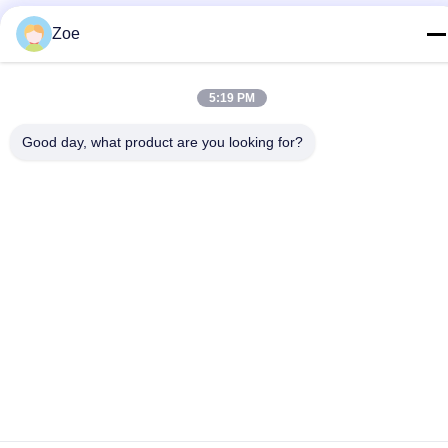
Zoe
Политика конфиденциальности
|
Карта сайта
Китай Хорошее качество Спектральный анализатор RF
5:19 PM
Доставщик. 2023-2026 Shenzhen Meigaolan Electronic
Instrument Co. Ltd Все права защищены.
Good day, what product are you looking for?