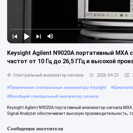
Keysight Agilent N9020A портативный MXA
частот от 10 Гц до 26,5 ГГц и высокой пр
Спектральный анализатор сигнала
2026-04-23
#
Практически спектральные анализаторы Keysight
#
Широкопо
#
Всеобщий спектральный анализатор сигнала
Keysight Agilent N9020A портативный анализатор сигнала MXA 1
Signal Analyzer обеспечивает высокую производительность, то
Сообщения посетителя