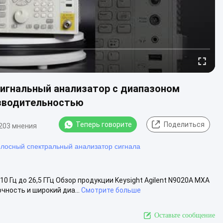
 сигнальный анализатор с диапазоном
оизводительностью
Теперь говорите
Поделиться
203 мнения
лосный спектральный анализатор сигнала
0 Гц до 26,5 ГГц Обзор продукции Keysight Agilent N9020A MXA
чность и широкий диа...
Смотрите больше
Оставьте сообщение