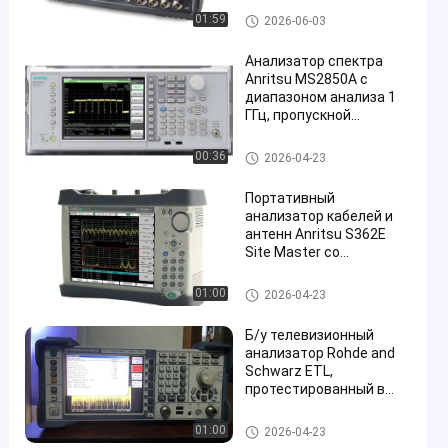
измерением и точным C-
Электронное оборудование т
01:59
2026-06-03
D-тестированием
еста и измерения
Анализатор спектра
Anritsu MS2850A с
диапазоном анализа 1
ГГц, пропускной
способностью 5
градусов, линейностью
Спектральный анализатор си
00:36
2026-04-23
фаз в полосе и
гнала
динамическим
Портативный
диапазоном 142 дБ
анализатор кабелей и
антенн Anritsu S362E
Site Master со
встроенным
анализатором спектра и
Спектральный анализатор си
01:00
2026-04-23
диапазоном частот от 2
гнала
МГц до 6 ГГц
Б/у телевизионный
анализатор Rohde and
Schwarz ETL,
протестированный в
полностью рабочем
состоянии, с
Спектральный анализатор си
01:00
2026-04-23
диапазоном частот от
гнала