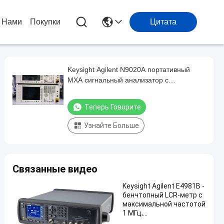
 Нами
Покупки
Цитата
Keysight Agilent N9020A портативный
MXA сигнальный анализатор с
диапазоном частот от 10 Гц до 26,5 ГГц и
высокой производительностью
Теперь Говорите
Узнайте Больше
Связанные видео
Keysight Agilent E4981B -
бенчтопный LCR-метр с
максимальной частотой
1 МГц,
высокоскоростным