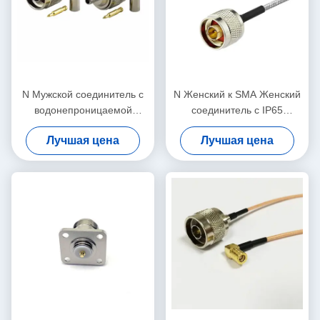
N Мужской соединитель с
N Женский к SMA Женский
водонепроницаемой
соединитель с IP65
оценкой IP67 Медный
рейтингом 50Ω Импеданс и
Лучшая цена
Лучшая цена
контакт для частотных
частотой 0 ~ 3 ГГц для
приложений 0-3 ГГц
сборки коаксиальных
кабелей