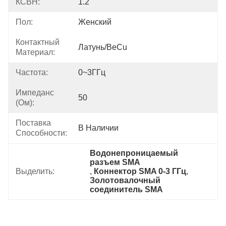
КСВН:
1.2
Пол:
Женский
Контактный
Латунь/BeCu
Материал:
Частота:
0~3ГГц
Импеданс
50
(Ом):
Поставка
В Наличии
Способности:
Водонепроницаемый 
разъем SMA
Выделить:
, 
Коннектор SMA 0-3 ГГц
, 
Золотовалочный 
соединитель SMA