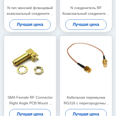
N-тип женский фланцевый
N соединитель RF
коаксиальный соединитель
Коаксиальный соединитель
с радиочастотным
с импеданцией 50Ω
Лучшая цена
Лучшая цена
соединением IP65 с
частотой 0-3 ГГц и
фосфорным бронзовым
латуниным корпусом для
контактом для частоты 0 ~
высокопроизводительных
3 ГГц
приложений
SMA Female RF Connector
Кабельная перемычка
Right Angle PCB Mount с
RG316 с перегородочным
фосфорным бронзовым
обжимом SMA «папа-
Лучшая цена
Лучшая цена
контактом и латуниным
мама» длиной 3 фута, КСВ