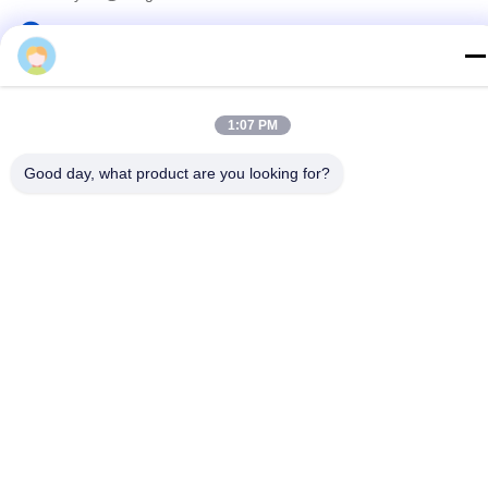
Адрес
Zoe
RA1-B2, F32 Dongjianghaoyuan, Baomin Rd, района
Bao'an, Шэньчжэня, Китая
1:07 PM
Политика конфиденциальности
|
Карта сайта
Good day, what product are you looking for?
Китай Хорошее качество Спектральный анализатор RF
Доставщик. 2023-2026 Shenzhen Meigaolan Electronic
Instrument Co. Ltd Все права защищены.