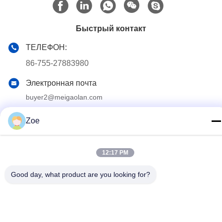
Быстрый контакт
ТЕЛЕФОН:
86-755-27883980
Электронная почта
buyer2@meigaolan.com
Адрес
Zoe
RA1-B2, F32 Dongjianghaoyuan, Baomin Rd, района
Bao'an, Шэньчжэня, Китая
12:17 PM
Политика конфиденциальности
|
Карта сайта
Good day, what product are you looking for?
Китай Хорошее качество Спектральный анализатор RF
Доставщик. 2023-2026 Shenzhen Meigaolan Electronic
Instrument Co. Ltd Все права защищены.