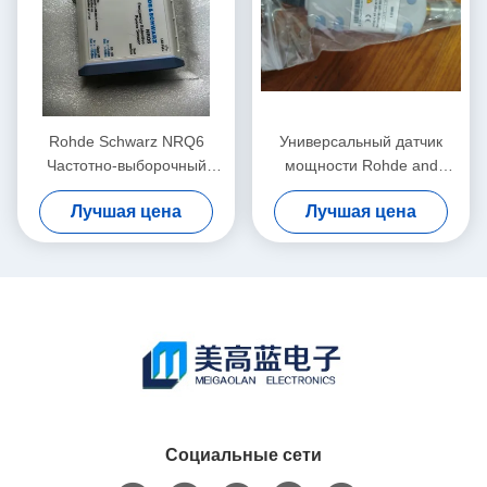
Rohde Schwarz NRQ6
Универсальный датчик
Частотно-выборочный
мощности Rohde and
датчик мощности от 50 МГц
Schwarz NRP-Z11 с
Лучшая цена
Лучшая цена
до 6 ГГц с диапазоном от
диапазоном частот от 10
-130 до +20 дБм
МГц до 8 ГГц и
измерением мощности от
200 пВт до 200 мВт в
форм-факторе
подключаемого модуля
Социальные сети