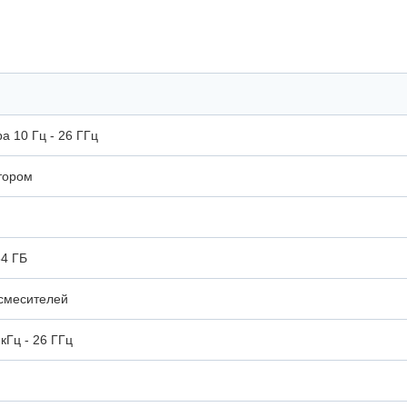
а 10 Гц - 26 ГГц
тором
64 ГБ
смесителей
кГц - 26 ГГц