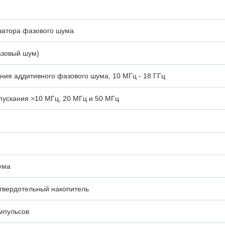
затора фазового шума
азовый шум)
ния аддитивного фазового шума, 10 МГц - 18 ГГц
ускания >10 МГц, 20 МГц и 50 МГц
ума
 твердотельный накопитель
мпульсов