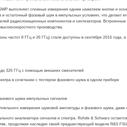
FSWP выполняет сложные измерения одним нажатием кнопки и осн
и остаточный фазовый шум в импульсных условиях, что делает ег
елей радиолокационных компонентов и синтезаторов. Встроенны
 высокоскоростного производства.
частот 8 ГГц и 26 ГГц) стали доступны в сентябре 2015 года, 
й до 325 ГГц с помощью внешних смесителей
ектра в сочетании с тестером фазового шума в одном приборе
фазового шума импульсных сигналов
аллельного измерения шумовой амплитуды и фазового шума, даже 
ьного анализатора сигналов и спектра. Rohde & Schwarz остаетс
тве, продолжая наследие своей предшествующей модели R&S FSU