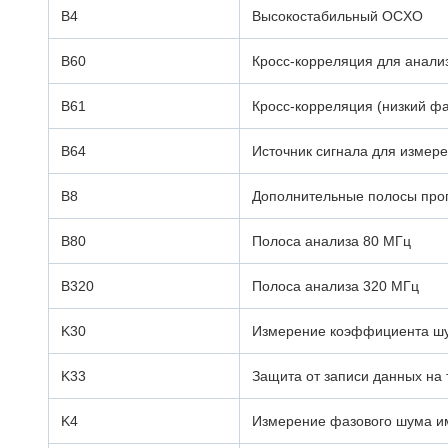
B4
Высокостабильный OCXO
B60
Кросс-корреляция для анали
B61
Кросс-корреляция (низкий ф
B64
Источник сигнала для измере
B8
Дополнительные полосы проп
B80
Полоса анализа 80 МГц
B320
Полоса анализа 320 МГц
K30
Измерение коэффициента ш
K33
Защита от записи данных на
K4
Измерение фазового шума и