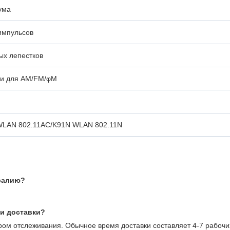
ума
импульсов
ых лепестков
ии для AM/FM/φM
WLAN 802.11AC/K91N WLAN 802.11N
тралию?
ки доставки?
ом отслеживания. Обычное время доставки составляет 4-7 рабочи