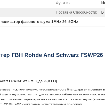
Функции:
И
Поставка Способности:
В
нализатор фазового шума 1MHz-26
, 
5GHz
стер ГВН Rohde And Schwarz FSWP26 
warz FSW26P от 1 МГц до 26,5 ГГц
чивает исключительную чувствительность благодаря внутренним и
й шум и шумовую амплитуду на высокостабильных источниках, в т
сных сигналов, характеристика остаточного фазового шума (включ
лают R&S®FSWP уникальным испытательным прибором.