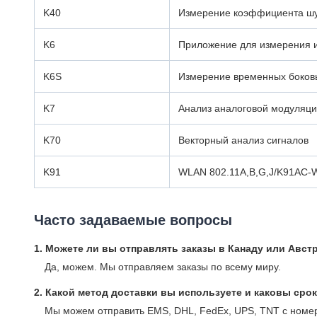
K40
Измерение коэффициента ш
K6
Приложение для измерения 
K6S
Измерение временных боков
K7
Анализ аналоговой модуляц
K70
Векторный анализ сигналов
K91
WLAN 802.11A,B,G,J/K91AC-
Часто задаваемые вопросы
1. Можете ли вы отправлять заказы в Канаду или Авс
Да, можем. Мы отправляем заказы по всему миру.
2. Какой метод доставки вы используете и каковы сро
Мы можем отправить EMS, DHL, FedEx, UPS, TNT с номер