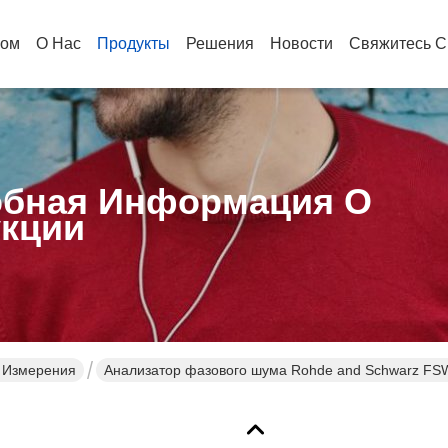
ом
О Нас
Продукты
Решения
Новости
Свяжитесь С
бная Информация О
кции
И Измерения
Анализатор фазового шума Rohde and Schwarz FSWP
ГГц и диапазоном диапазона анализа 320 МГц