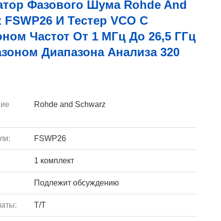
атор Фазового Шума Rohde And
z FSWP26 И Тестер VCO С
ном Частот От 1 МГц До 26,5 ГГц
азоном Диапазона Анализа 320
ие
Rohde and Schwarz
ли:
FSWP26
1 комплект
Подлежит обсуждению
аты:
T/T