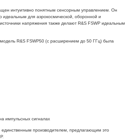
ащен интуитивно понятным сенсорным управлением. Он
о идеальным для аэрокосмической, оборонной и
е источники напряжения также делают R&S FSWP идеальным
а модель R&S FSWP50 (с расширением до 50 ГГц) была
на импульсных сигналах
я единственным производителем, предлагающим это
P.