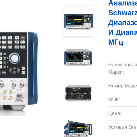
Анализ
Schwar
Диапазо
И Диап
МГц
Наименован
Марки:
Номер Моде
МОК:
Цена:
Условия Опл