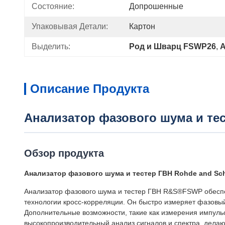
Состояние:
Допрошенные
Упаковывая Детали:
Картон
Выделить:
Род и Шварц FSWP26
, 
А
Описание Продукта
Анализатор фазового шума и те
Обзор продукта
Анализатор фазового шума и тестер ГВН Rohde and Sch
Анализатор фазового шума и тестер ГВН R&S®FSWP обеспе
технологии кросс-корреляции. Он быстро измеряет фазовы
Дополнительные возможности, такие как измерения импуль
высокопроизводительный анализ сигналов и спектра, де