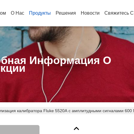
ом
О Нас
Продукты
Решения
Новости
Свяжитесь С
бная Информация О
кции
лизация калибратора Fluke 5520A с амплитудными сигналами 600