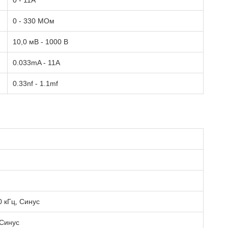
0 - 11А
0 - 330 МОм
10,0 мВ - 1000 В
0.033mA - 11A
0.33nf - 1.1mf
0 кГц, Синус
 Синус