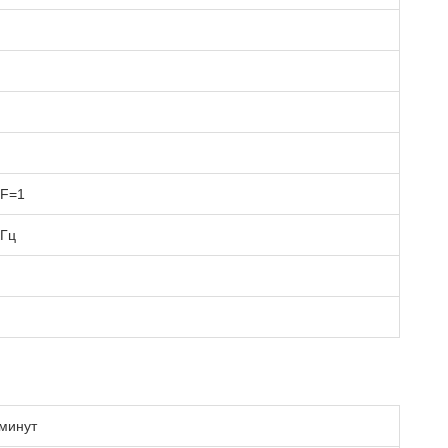
PF=1
кГц
 минут