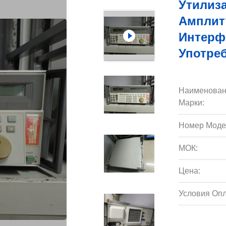
Утилиза
Амплит
Интерф
Употре
Наименован
Марки:
Номер Моде
МОК:
Цена:
Условия Опл