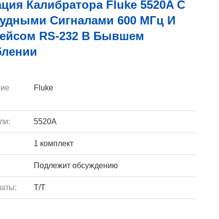
ция Калибратора Fluke 5520A С
удными Сигналами 600 МГц И
ейсом RS-232 В Бывшем
блении
ие
Fluke
ли:
5520A
1 комплект
Подлежит обсуждению
аты:
T/T