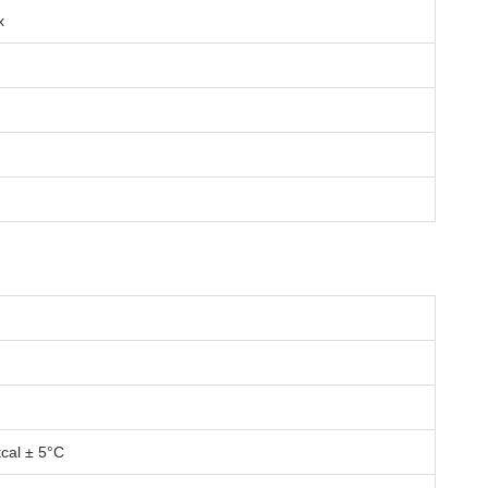
х
cal ± 5°C