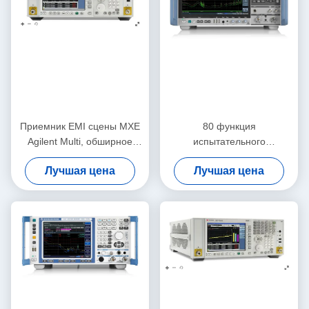
Приемник EMI сцены MXE
80 функция
Agilent Multi, обширное
испытательного
диагностическое Keysight
оборудования ESW R&S
Лучшая цена
Лучшая цена
N9038A
EMI EMC MHz практически
Multi