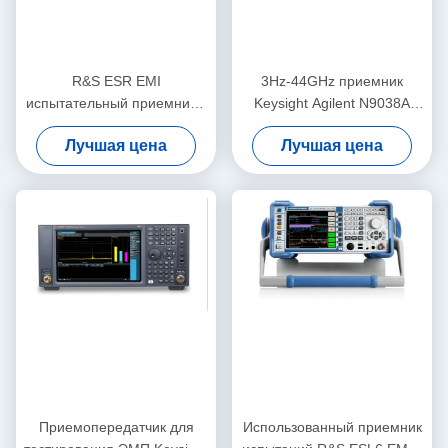
R&S ESR EMI
3Hz-44GHz приемник
испытательный приемник с
Keysight Agilent N9038A
цветовым дисплеем от 10
MXE испытательного
Лучшая цена
Лучшая цена
Гц до 26,5 ГГц и
оборудования EMI EMC
пропускной способностью
40 ГГц для испытаний EMC
Приемопередатчик для
Использованный приемник