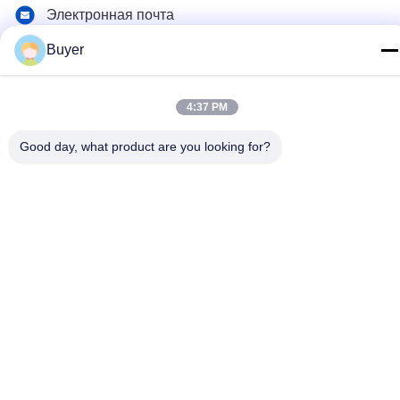
Электронная почта
buyer2@meigaolan.com
Buyer
Адрес
RA1-B2, F32 Dongjianghaoyuan, Baomin Rd, района
4:37 PM
Bao'an, Шэньчжэня, Китая
Good day, what product are you looking for?
Политика конфиденциальности
|
Карта сайта
Китай Хорошее качество Спектральный анализатор RF
Доставщик. 2023-2026 Shenzhen Meigaolan Electronic
Instrument Co. Ltd Все права защищены.