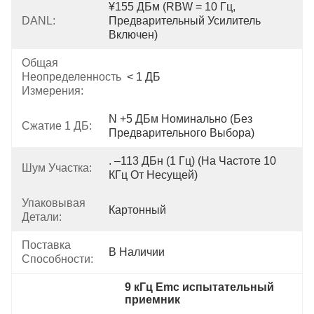
¥155 ДБм (RBW = 10 Гц, 
DANL:
Предварительный Усилитель 
Включен)
Общая
Неопределенность
< 1 ДБ
Измерения:
N +5 ДБм Номинально (без 
Сжатие 1 ДБ:
Предварительного Выбора)
. –113 ДБн (1 Гц) (на Частоте 10 
Шум Участка:
КГц От Несущей)
Упаковывая
Картонный
Детали:
Поставка
В Наличии
Способности:
9 кГц Emc испытательный 
приемник
, 