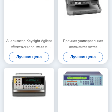
Анализатор Keysight Agilent
Прочная универсальная
оборудования теста и
диаграмма шума
измерения U8903A
анализатор, 10MHz-
Лучшая цена
Лучшая цена
электронный аудио
26.5GHz Keysight Agilent
N8975A