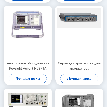
электронное оборудование
Серия двухтрактного аудио
Keysight Agilent N8973A
анализатора
теста 10MHz-3GHz и
многофункциональная
Лучшая цена
Лучшая цена
измерения
APx515B точности