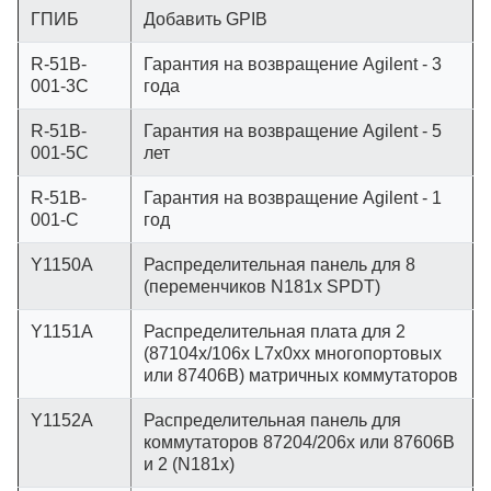
ГПИБ
Добавить GPIB
R-51B-
Гарантия на возвращение Agilent - 3
001-3C
года
R-51B-
Гарантия на возвращение Agilent - 5
001-5C
лет
R-51B-
Гарантия на возвращение Agilent - 1
001-C
год
Y1150A
Распределительная панель для 8
(переменчиков N181x SPDT)
Y1151A
Распределительная плата для 2
(87104x/106x L7x0xx многопортовых
или 87406B) матричных коммутаторов
Y1152A
Распределительная панель для
коммутаторов 87204/206x или 87606B
и 2 (N181x)