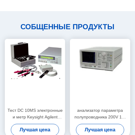
СОБЩЕННЫЕ ПРОДУКТЫ
Тест DC 10MS электронные
анализатор параметра
и метр Keysight Agilent
полупроводника 200V 1A,
4339B оборудования
практически Keysight
Лучшая цена
Лучшая цена
измерения
Agilent 4155C