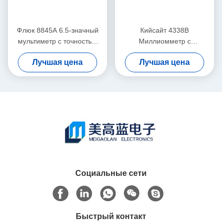
Флюк 8845А 6.5-значный
Кийсайт 4338B
мультиметр с точностью
Миллиомметр с
0,0024% постоянного тока
измерением переменного
Лучшая цена
Лучшая цена
и безбумажный
тока на 1 КГц,
записыватель Trendplot
разрешением 10 Ом и
высокоскоростным
измерением на 34 мс
Социальные сети
Быстрый контакт