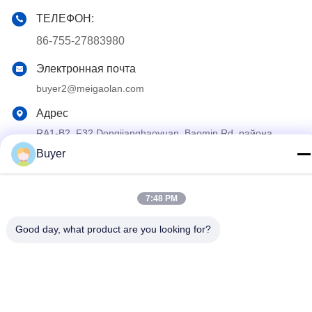
ТЕЛЕФОН:
86-755-27883980
Электронная почта
buyer2@meigaolan.com
Адрес
RA1-B2, F32 Dongjianghaoyuan, Baomin Rd, района
Bao'an, Шэньчжэня, Китая
Buyer
Политика конфиденциальности
|
Карта сайта
7:48 PM
Китай Хорошее качество Спектральный анализатор RF
Доставщик. 2023-2026 Shenzhen Meigaolan Electronic
Good day, what product are you looking for?
Instrument Co. Ltd Все права защищены.