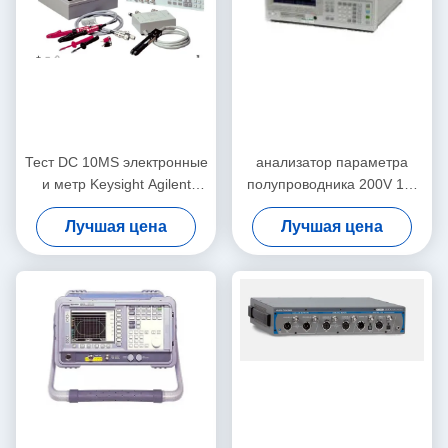
Тест DC 10MS электронные
анализатор параметра
и метр Keysight Agilent
полупроводника 200V 1A,
4339B оборудования
практически Keysight
Лучшая цена
Лучшая цена
измерения
Agilent 4155C