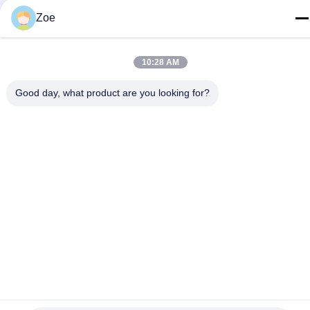
Bao'an, Шэньчжэня, Китая
Zoe
Политика конфиденциальности
|
Карта сайта
10:28 AM
Китай Хорошее качество Спектральный анализатор RF
Доставщик. 2023-2026 Shenzhen Meigaolan Electronic
Good day, what product are you looking for?
Instrument Co. Ltd Все права защищены.