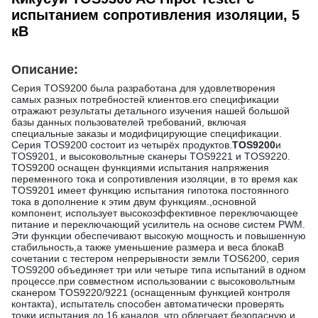
испытанием сопротивления изоляции, 5
кВ
Описание:
Серия TOS9200 была разработана для удовлетворения
самых разных потребностей клиентов.его спецификации
отражают результаты детального изучения нашей большой
базы данных пользователей требований, включая
специальные заказы и модифицирующие спецификации.
Серия TOS9200 состоит из четырёх продуктов.
TOS9200
и
TOS9201, и высоковольтные сканеры TOS9221 и TOS9220.
TOS9200 оснащен функциями испытания напряжения
переменного тока и сопротивления изоляции, в то время как
TOS9201 имеет функцию испытания гипотока постоянного
тока в дополнение к этим двум функциям.,основной
компонент, использует высокоэффективное переключающее
питание и переключающий усилитель на основе систем PWM.
Эти функции обеспечивают высокую мощность и повышенную
стабильность,а также уменьшение размера и веса блокаВ
сочетании с тестером непрерывности земли TOS6200, серия
TOS9200 объединяет три или четыре типа испытаний в одном
процессе.при совместном использовании с высоковольтным
сканером TOS9220/9221 (оснащенным функцией контроля
контакта), испытатель способен автоматически проверять
точки испытания до 16 каналов, что облегчает безопасную и