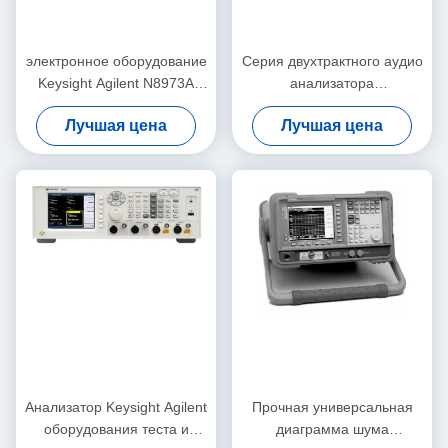
электронное оборудование
Серия двухтрактного аудио
Keysight Agilent N8973A
анализатора
теста 10MHz-3GHz и
многофункциональная
Лучшая цена
Лучшая цена
измерения
APx515B точности
Анализатор Keysight Agilent
Прочная универсальная
оборудования теста и
диаграмма шума