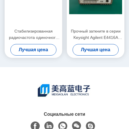
Стабилизированная
Прочный заткните в серии
радиочастота одиночного
Keysight Agilent E4416A
канала метра силы N1914A
EPM p метра силы RF
Лучшая цена
Лучшая цена
Agilent
Социальные сети