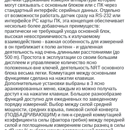
могут связывать с основным блоком или с ПК через
стандартный интерфейс серийных данных. Отдельно
от возможности работать датчик сразу на RS-232 или
интерфейсе РС карты ПК, эта концепция обеспечивает
несколько более добавочных преимуществ:
практически не требующий ухода основной блок,
высокая невосприимчивость к излучаемому
взаимодействию - важная особенность для измерений
в он приближает к полю антенн - и удаленная
деятельность над очень длинными расстояниями (до
500 m). Простота в эксплуатации со своим большим
дисплеем и управляемое количество ясно
положенных-вне ключей, деятельность NRT основного
блока весьма легки. Коммутация между основными
функциями сделана на нажатии клавиши.
Дополнительные установки выбраны в 3 ясно
аранжированных меню, каждым из можно получать
доступ к на нажатии клавиши. Большое разнообразие
функций доступно для ежедневных по заведенному
порядку измерений: Выбор между силой средней
мощности, средних взрыва, пиковой силой конверта
(ПОДБАДРИВАЮЩИМ) и пик-к-средней коммутацией
коэффициента силы (фактора гребня) между передней
силой и поглощенным измерением силы разнец в силы