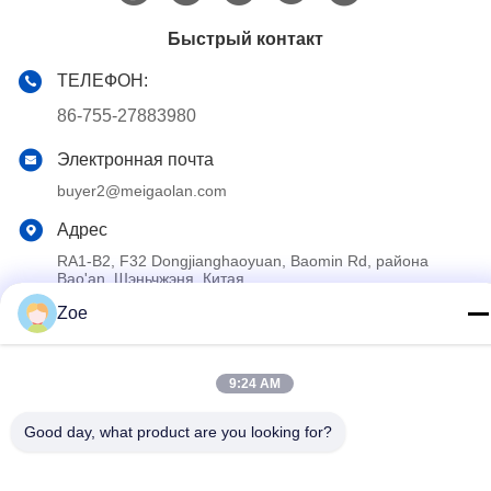
Быстрый контакт
ТЕЛЕФОН:
86-755-27883980
Электронная почта
buyer2@meigaolan.com
Адрес
RA1-B2, F32 Dongjianghaoyuan, Baomin Rd, района
Bao'an, Шэньчжэня, Китая
Zoe
Политика конфиденциальности
|
Карта сайта
Китай Хорошее качество Спектральный анализатор RF
9:24 AM
Доставщик. 2023-2026 Shenzhen Meigaolan Electronic
Good day, what product are you looking for?
Instrument Co. Ltd Все права защищены.