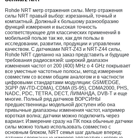
Rohde NRT метр отражения силы. Метр отражения
силы NRT правый выбор: изрезанный, точный и
компактный. Должный к большому разнообразию
функций измерения и высокая точность
соответствующее для классических применений в
мобильной пользе так же, как для пользы в
исследовании, развитии, продукции и управлении
качеством. С датчиками NRT-Z43 и NRT-Z44 силы,
Rohde NRT сделанно на заказ представить и будущие
требования радиосвязей: широкий диапазон
изменения частот от 200 (400) MHz o 4 GHz покрывает
все уместные частотные полосы, метод измерения
совместим со всеми общим аналогом и в частности
цифровыми стандартами модуляции: GSM/EDGE,
3GPP (W-/TD-CDMA), CDMA (IS-95), CDMA2000, PHS,
NADC, PDC, TETRA, DECT, ЛИМАНДА, DVB-T и еще
многие. Полный ряд датчиков ВОРСИНЫ
предшественницы модельной доступен ибо она
привычные диапазоны изменения частот, например
короткая волна; датчики можно подключить через
вариант. Измерение сразу на ПК пока обычные датчики
силы можно только использовать совместно с
основным блоком, NRT семья шаг дальше вперед:
датчики сдержанные измеряя аппаратуры которые