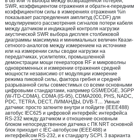
в dB или % выбора между возвращенной потерей,
SWR, коэффициентом отражения и обратн-к-передним
коэффициентом силы в измерениях отражения %in
показывает распределения амплитуд (CCDF) для
модулируемого рассмотрения сигналов потери кабеля
между датчиком и индикацией контроля нагрузки
акустической SWR выбора дисплея столбиковой
диаграммы максимума и минимальных величин Квази-
сетноого-аналогов между измерением на источнике
или на измерении силы сводки нагрузки на
передатчиках, усилителях, промышленной
демонстрации мощи генераторов RF и микроволны
одновременных и измерении отражения средней
мощности независимо от модуляции измерение
режима пиковой силы, фактора гребня и средней
разрыванной силы совместимых со всеми основными
цифровыми стандартами, например GSM/EDGE, 3GPP
(W-/TD-CDMA), CDMA (IS-95), CDMA2000, PHS, NADC,
PDC, TETRA, DECT, ЛИМАНДЫ, DVB-T… Умные
датчики: просто заткните внутри и пойдите (IEEE488)
автобус IEC625 и цифровой интерфейс интерфейса
RS-232 между датчиком и отношение основным
блоком непосредственное датчика с ПК NRT основной
блок приходит с IEC-автобусом (IEEE488) и
интерфейсом RS-232, и к стандарту SCPI. 3 варианта