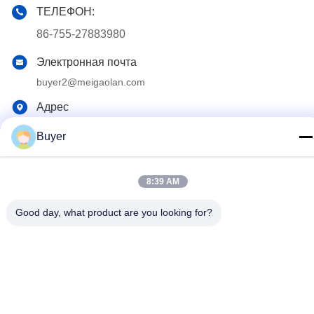
ТЕЛЕФОН:
86-755-27883980
Электронная почта
buyer2@meigaolan.com
Адрес
RA1-B2, F32 Dongjianghaoyuan, Baomin Rd, района
Buyer
Bao'an, Шэньчжэня, Китая
8:39 AM
Политика конфиденциальности
|
Карта сайта
Китай Хорошее качество Спектральный анализатор RF
Good day, what product are you looking for?
Доставщик. 2023-2026 Shenzhen Meigaolan Electronic
Instrument Co. Ltd Все права защищены.