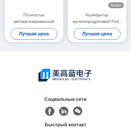
Видео
Полностью
Калибратор
автоматизированный
мультипродуктовый Fluke
калибратор осциллоскопа
5522A с высокой
Лучшая цена
Лучшая цена
Fluke 9500B с амплитудой
производительностью,
сигналов 3200 МГц в
широким охватом рабочих
подержанном состоянии
задач и портативным
дизайном
Социальные сети
Быстрый контакт