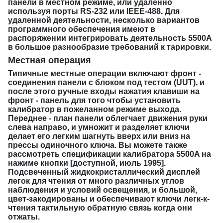
панели в местном режиме, или удаленно
используя порты RS-232 или IEEE-488. Для
удаленной деятельности, несколько вариантов
программного обеспечения имеют в
распоряжении интегрировать деятельность 5500A
в большое разнообразие требований к тарировки.
Местная операция
Типичные местные операции включают фронт -
соединения панели с блоком под тестом (UUT), и
после этого ручные входы нажатия клавиши на
фронт - панель для того чтобы установить
калибратор в пожеланном режиме выхода.
Переднее - план панели облегчает движения руки
слева направо, и умножит и разделяет ключи
делает его легким шагнуть вверх или вниз на
прессы одиночного ключа. Вы можете также
рассмотреть спецификации калибратора 5500A на
нажиме кнопки [доступной, июль 1995].
Подсвеченный жидкокристаллический дисплей
легок для чтения от много различных углов
наблюдения и условий освещения, и большой,
цвет-закодированы и обеспечивают ключи легк-к-
чтения тактильную обратную связь когда они
отжаты.