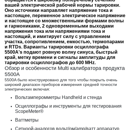
вашей электрической рабочей нормы тарировки.
Оно источники направляет напряжение тока и
настоящее, переменное электрическое напряжение
и настоящее со множественными формами волны
и гармониками, 2 одновременными выходами
напряжения тока или напряжениями тока и
настоящий, и имитирует силу с управлением
участка, сопротивлением, емкостью, термопарами
и RTDs. Варианты тарировки осциллографа
5500A's подают ровную волну синуса, быстрый
край, метку времени и сигналы амплитуды для
тарировки осциллографов до 600 MHz.
Обзор и особенности Multi калибратора продукта
5500A
5500A было конструировано для того чтобы покрыть очень
широкий диапазон приборов измерения средней точности
электрических включая:
Вольтамперомметры Handheld и стенда
Осциллографы и инструменты для тестирования
ScopeMeter®
Ваттметры
Сетноой-аналогов вольт/ом/amp/ватт аппаратур