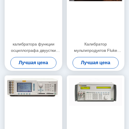
калибратора функции
Калибратор
осциллографа двуустки
мультипродуктов Fluke
5800A вычисление ошибки
5820A с полосой
Лучшая цена
Лучшая цена
метра Multi автоматическое
пропускания 600 МГц и 2,1
ГГц, калибратор
пятиканального
осциллографа