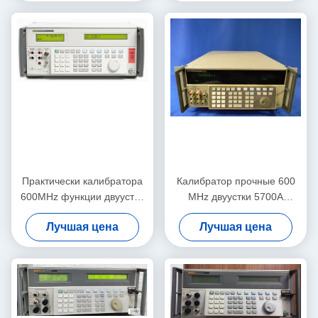
употреблении
Практически калибратора
Калибратор прочные 600
600MHz функции двуустки
MHz двуустки 5700A
5502A Multi
Multiscene
Лучшая цена
Лучшая цена
стабилизированное
многофункциональный