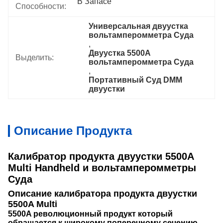
В Запасе
Способности:
Универсальная двуустка 
вольтамперомметра Суда
, 
Двуустка 5500A 
Выделить:
вольтамперомметра Суда
, 
Портативный Суд DMM 
двуустки
Описание Продукта
Калибратор продукта двуустки 5500A
Multi Handheld и вольтамперомметры
Суда
Описание калибратора продукта двуустки
5500A Multi
5500A революционный продукт который
обращается к широкому поперечному сечению