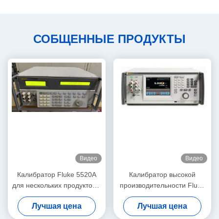
СОБЩЕННЫЕ ПРОДУКТЫ
Видео
Видео
Калибратор Fluke 5520A
Калибратор высокой
для нескольких продуктов с
производительности Fluke
амплитудными сигналами
5730A с амплитудными
Лучшая цена
Лучшая цена
600 МГц, интерфейсом RS-
сигналами 600 МГц,
232 и бывшим в
бывший в употреблении