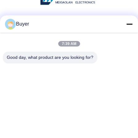
Социальные сети
Buyer
7:39 AM
Быстрый контакт
Good day, what product are you looking for?
ТЕЛЕФОН:
86-755-27883980
Электронная почта
buyer2@meigaolan.com
Адрес
RA1-B2, F32 Dongjianghaoyuan, Baomin Rd, района
Bao'an, Шэньчжэня, Китая
Политика конфиденциальности
|
Карта сайта